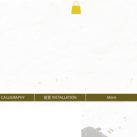
CALLIGRAPHY
裝置 INSTALLATION
More
CALLIGRAPHY
裝置 INSTALLATION
More