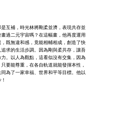
卻是互補，時光林將剛柔並濟，表現共存並
曾畫過二元宇宙嗎？在這幅畫，他再度運用
起，既無違和感，竟能相輔相成，創造了快
人追求的生活步調。因為剛與柔共存，讓吾
命力。以人為觀點，這看似沒有交集，因為
，只要能尊重，在各自軌道就能發揮本性，
共同為了一家幸福、世界和平等目標。他以
DS
畫作 PAINTING
綜合媒材 MIXED MEDIA
書藝 
妙！