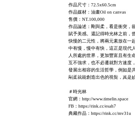
作品尺寸：72.5x60.5cm
作品媒材：油畫Oil on canvas
售價：NT.100,000
作品論述：剛與柔，看是衝突，
賦予美感。還記得時光林之前，
快慢的二元性，將兩元素放在一
中有慢，慢中有快，這正是現代
人所處的世界，更加豐富且有生
互不強求，也不必遷就對方速度
發展出相容的生活哲學，例如是
最新動態 LATEST NEWS
關於 ABOUT
獲獎 AWAR
剛柔就能創造出色的視覺，真是
＃時光林
官網：http://www.timelin.space
FB：https://rink.cc/esah7
典藏作品：https://rink.cc/mv31u