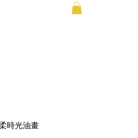
1剛柔時光油畫