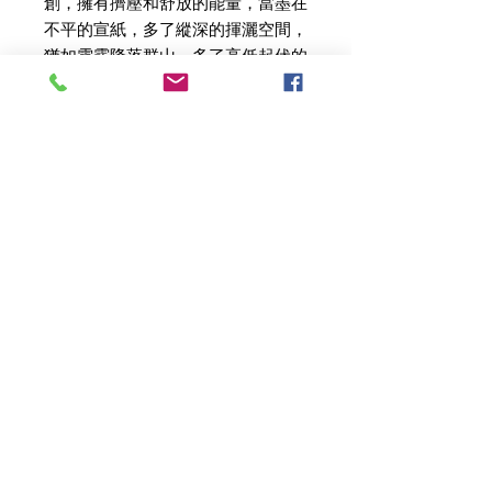
創，擁有擠壓和舒放的能量，當墨在
不平的宣紙，多了縱深的揮灑空間，
猶如雲霧降落群山，多了高低起伏的
接觸面，除了產生墨暈、飛白外，還
有豐富層次感。法國哲學家-德勒茲
（Gilles Louis RenéDeleuze）說：
「皺褶是具有能量的思想叢」。在心
理層次，它融合了煩惱和慾望，煩惱
雖是擠壓、緊繃、內省，猶如先蹲後
跳的力道，反而變成前進的、驚喜
的、嶄新的慾望皺摺。
＃時光林
官網：http://www.timelin.space
FB：https://rink.cc/esah7
典藏作品：https://rink.cc/mv31u