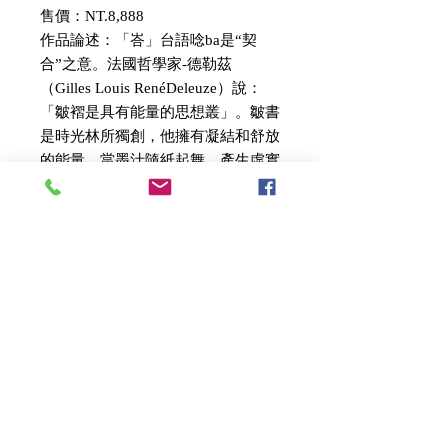
售價：NT.8,888
作品論述：「峇」台語唸ba是“契
合”之意。法國哲學家-德勒茲
（Gilles Louis RenéDeleuze）說：
「皺褶是具有能量的思想叢」。皺書
是時光林所獨創，他擁有凝結和舒放
的能量，當墨汁隨紙起舞，產生虛實
濃淡的變化。在心理層次上，皺書是
融合了煩惱和慾望，煩惱雖是凝結
的、緊繃的、內省的，猶如先蹲後跳
的力道，反而變成前進的、驚喜的、
嶄新的慾望皺摺。皺摺源自陰陽二元
互動，用在書法指涉墨與紙的互動。
當墨在不平的宣紙，比平紙是多了縱
深的揮灑空間，猶如雲霧降落群山，
多了高低起伏的接觸面，除了產生墨
暈、飛白外，還有豐富層次感。
＃時光林