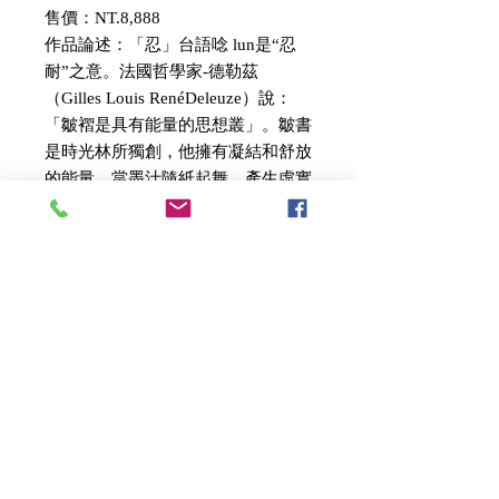
售價：NT.8,888
作品論述：「忍」台語唸 lun是“忍
耐”之意。法國哲學家-德勒茲
（Gilles Louis RenéDeleuze）說：
「皺褶是具有能量的思想叢」。皺書
是時光林所獨創，他擁有凝結和舒放
的能量，當墨汁隨紙起舞，產生虛實
濃淡的變化。在心理層次上，皺書是
融合了煩惱和慾望，煩惱雖是凝結
的、緊繃的、內省的，猶如先蹲後跳
的力道，反而變成前進的、驚喜的、
嶄新的慾望皺摺。皺摺源自陰陽二元
互動，用在書法指涉墨與紙的互動。
當墨在不平的宣紙，比平紙是多了縱
深的揮灑空間，猶如雲霧降落群山，
多了高低起伏的接觸面，除了產生墨
暈、飛白外，還有豐富層次感。
＃時光林