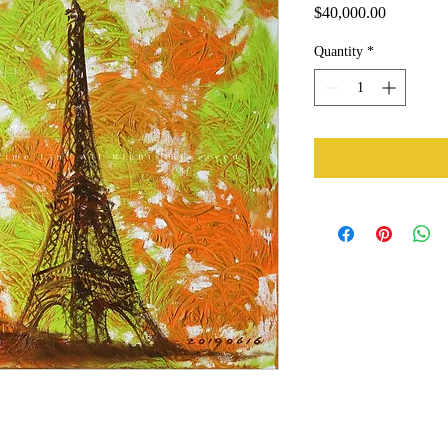
Price
$40,000.00
Quantity
*