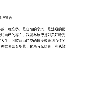
購博覽會
DS
畫作 PAINTING
綜合媒材 MIXED MEDIA
書藝 
界的一種姿勢、是任性的享樂、是逃避的藝
證明自己的存在。我認為旅行是對美好時光
富人生，同時藉由時空的轉換來達到心情的
，將世界知名場景，化為時光軌跡，和我難