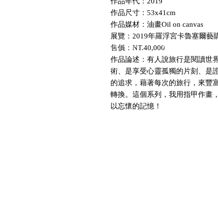
作品年代：2019
作品尺寸：53x41cm
作品媒材：油畫Oil on canvas
展覽：2019年羅浮宮卡魯塞爾藝
最新動態 LATEST NEWS
關於 ABOUT
獲獎 AWAR
售價：NT.40,000
作品論述：有人說旅行是閱讀世
術、是享受心靈孤獨的片刻、是
的追求，藉著每次的旅行，來豐
轉換。這個系列，我用指甲作畫
以忘懷的記憶！