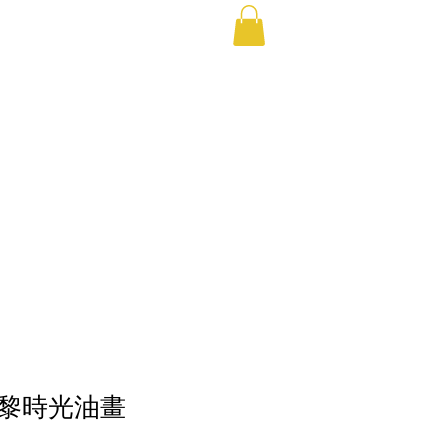
6巴黎時光油畫