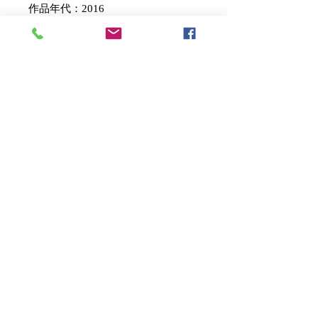
作品年代：2016
作品尺寸：35x27cm
作品媒材：油畫Oil on canvas
售價：NT.20,000
作品論述：超越自己習慣思考和創作
方式，將擅長、習慣的拋開，嘗試用
直覺畫，不受顏色和線條限制，下每
一筆思考顏色與顏色、顏色與線條、
線條與線條的關係。新美好繪畫的無
目的性，是透過顏色與造型的顛覆，
展開表現的新可能！畫畫是完全的感
性，畫很自由，也不去想完成的樣
子，從開始到完成，享受不斷有驚
喜，這就是樂趣!